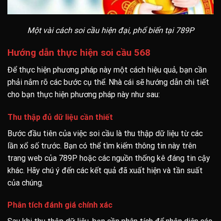
Một vài cách soi cầu hiện đại, phổ biến tại 789P
Hướng dẫn thực hiện soi cầu 568
Để thực hiện phương pháp này một cách hiệu quả, bạn cần
phải nắm rõ các bước cụ thể. Nhà cái sẽ hướng dẫn chi tiết
cho bạn thực hiện phương pháp này như sau:
Thu thập đủ dữ liệu cần thiết
Bước đầu tiên của việc soi cầu là thu thập dữ liệu từ các
lần xổ số trước. Bạn có thể tìm kiếm thông tin này trên
trang web của 789P hoặc các nguồn thống kê đáng tin cậy
khác. Hãy chú ý đến các kết quả đã xuất hiện và tần suất
của chúng.
Phân tích đánh giá chính xác