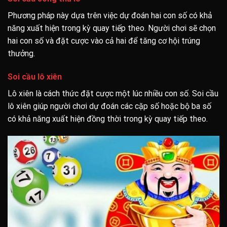
Phương pháp này dựa trên việc dự đoán hai con số có khả
năng xuất hiện trong kỳ quay tiếp theo. Người chơi sẽ chọn
hai con số và đặt cược vào cả hai để tăng cơ hội trúng
thưởng.
Soi cầu lô xiên
Lô xiên là cách thức đặt cược một lúc nhiều con số. Soi cầu
lô xiên giúp người chơi dự đoán các cặp số hoặc bộ ba số
có khả năng xuất hiện đồng thời trong kỳ quay tiếp theo.