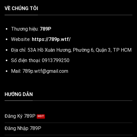
VỀ CHÚNG TÔI
Thương hiệu:
789P
Website:
https://789p.wtf/
Địa chỉ: 53A Hồ Xuân Hương, Phường 6, Quận 3, TP HCM
Số điện thoại: 0913799250
Mail:
789p.wtf@gmail.com
HƯỚNG DẪN
Đăng Ký 789P
Đăng Nhập 789P