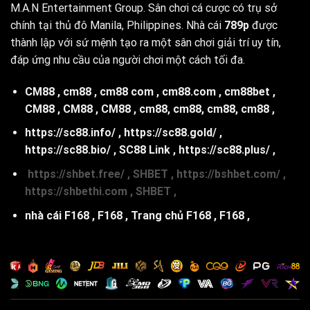
M.A.N Entertainment Group. Sân chơi cá cược có trụ sở
chính tại thủ đô Manila, Philippines. Nhà cái
789p
được
thành lập với sứ mệnh tạo ra một sân chơi giải trí uy tín,
đáp ứng nhu cầu của người chơi một cách tối đa.
CM88
,
cm88
,
cm88 com
,
cm88.com
,
cm88bet
,
CM88
,
CM88
,
CM88
,
cm88
,
cm88
,
cm88
,
cm88
,
https://sc88.info/
,
https://sc88.gold/
,
https://sc88.bio/
,
SC88 Link
,
https://sc88.plus/
,
https://shbet.free/
,
SHBET
,
https://bshbet.com/
,
https://shbethi.com
,
SHBET
,
nhà cái F168
,
F168
,
Trang chủ F168
,
F168
,