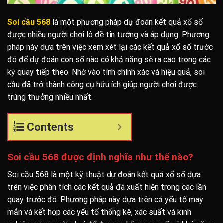
Soi cầu 568
là một phương pháp dự đoán kết quả xổ số
được nhiều người chơi lô đề tin tưởng và áp dụng. Phương
pháp này dựa trên việc xem xét lại các kết quả xổ số trước
đó để dự đoán con số nào có khả năng sẽ ra cao trong các
kỳ quay tiếp theo. Nhờ vào tính chính xác và hiệu quả, soi
cầu đã trở thành công cụ hữu ích giúp người chơi được
trúng thưởng nhiều nhất.
Contents
Soi cầu 568 được định nghĩa như thế nào?
Soi cầu 568 là một kỹ thuật dự đoán kết quả xổ số dựa
trên việc phân tích các kết quả đã xuất hiện trong các lần
quay trước đó. Phương pháp này dựa trên cả yếu tố may
mắn và kết hợp các yếu tố thống kê, xác suất và kinh