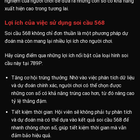
nghiệm của người chơi để đưa ra những con số có khả năng
xuất hiện cao trong tương lai.
Lợi ích của việc sử dụng soi cầu 568
Soi cầu 568 không chỉ đơn thuần là một phương pháp dự
đoán mà còn mang lại nhiều lợi ích cho người chơi.
Hãy cùng điểm qua những lợi ích nổi bật của loại hình soi
cầu này tại 789P:
Tăng cơ hội trúng thưởng: Nhờ vào việc phân tích dữ liệu
và dự đoán chính xác, người chơi có thể chọn được
những con số có khả năng trúng cao hơn, từ đó nâng cao
tỷ lệ thắng đậm.
Tiết kiệm thời gian: Hội viên sẽ không phải tự phân tích
và dự đoán mà có thể dựa vào kết quả soi cầu 568 để
nhanh chóng chọn số, giúp tiết kiệm thời gian mà vẫn
đảm bảo hiệu quả.