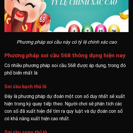
Phương pháp soi cầu này có tỷ lệ chính xác cao
Phương pháp soi cầu 568 thông dụng hiện nay
Có nhiều phương pháp soi cầu 568 được áp dụng, trong đó
phổ biến nhất là:
Soi cầu bạch thủ lô
Đây là phương pháp dự đoán một con số duy nhất sẽ xuất
hiện trong kỳ quay tiếp theo. Người chơi sẽ phân tích các
con số đã xuất hiện để tìm ra quy luật và dự đoán con số
có khả năng xuất hiện cao nhất.
Soi cầu song thủ lô