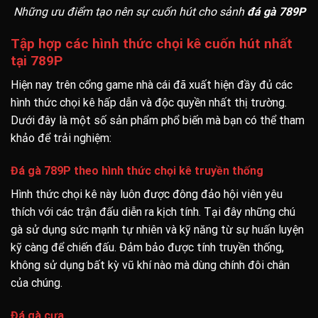
Những ưu điểm tạo nên sự cuốn hút cho sảnh
đá gà 789P
Tập hợp các hình thức chọi kê cuốn hút nhất
tại 789P
Hiện nay trên cổng game nhà cái đã xuất hiện đầy đủ các
hình thức chọi kê hấp dẫn và độc quyền nhất thị trường.
Dưới đây là một số sản phẩm phổ biến mà bạn có thể tham
khảo để trải nghiệm:
Đá gà 789P theo hình thức chọi kê truyền thống
Hình thức chọi kê này luôn được đông đảo hội viên yêu
thích với các trận đấu diễn ra kịch tính. Tại đây những chú
gà sử dụng sức mạnh tự nhiên và kỹ năng từ sự huấn luyện
kỹ càng để chiến đấu. Đảm bảo được tính truyền thống,
không sử dụng bất kỳ vũ khí nào mà dùng chính đôi chân
của chúng.
Đá gà cựa