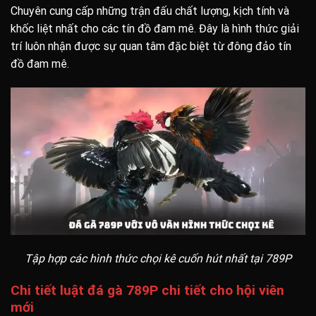
Chuyên cung cấp những trận đấu chất lượng, kịch tính và
khốc liệt nhất cho các tín đồ đam mê. Đây là hình thức giải
trí luôn nhận được sự quan tâm đặc biệt từ đông đảo tín
đồ đam mê.
Tập hợp các hình thức chọi kê cuốn hút nhất tại 789P
Chi tiết luật đá gà 789P chi tiết cho hội viên
mới