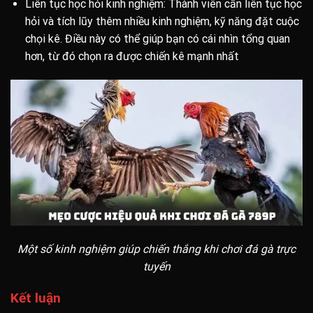
Liên tục học hỏi kinh nghiệm: Thành viên cần liên tục học
hỏi và tích lũy thêm nhiều kinh nghiệm, kỹ năng đặt cuộc
chọi kê. Điều này có thể giúp bạn có cái nhìn tổng quan
hơn, từ đó chọn ra được chiến kê mạnh nhất
Một số kinh nghiệm giúp chiến thắng khi chơi đá gà trực
tuyến
Kết luận