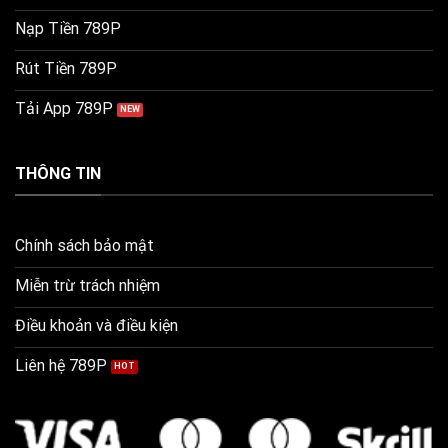
Nạp Tiền 789P
Rút Tiền 789P
Tải App 789P
THÔNG TIN
Chính sách bảo mật
Miễn trừ trách nhiệm
Điều khoản và điều kiện
Liên hệ 789P