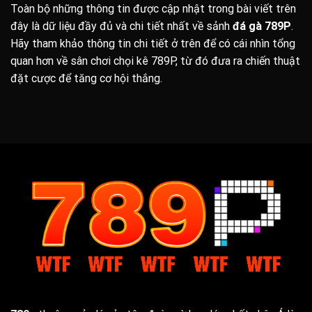
Toàn bộ những thông tin được cập nhật trong bài viết trên
đây là dữ liệu đầy đủ và chi tiết nhất về sảnh
đá gà 789P
.
Hãy tham khảo thông tin chi tiết ở trên để có cái nhìn tổng
quan hơn về sân chơi chọi kê 789P, từ đó đưa ra chiến thuật
đặt cược để tăng cơ hội thắng.