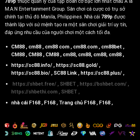
789p
thuộc quản lý của tập đoàn cờ bạc lớn nhất châu Á là
M.A.N Entertainment Group. Sân chơi cá cược có trụ sở
chính tại thủ đô Manila, Philippines. Nhà cái
789p
được
thành lập với sứ mệnh tạo ra một sân chơi giải trí uy tín,
đáp ứng nhu cầu của người chơi một cách tối đa.
CM88
,
cm88
,
cm88 com
,
cm88.com
,
cm88bet
,
CM88
,
CM88
,
CM88
,
cm88
,
cm88
,
cm88
,
cm88
,
https://sc88.info/
,
https://sc88.gold/
,
https://sc88.bio/
,
SC88 Link
,
https://sc88.plus/
,
https://shbet.free/
,
SHBET
,
https://bshbet.com/
,
https://shbethi.com
,
SHBET
,
nhà cái F168
,
F168
,
Trang chủ F168
,
F168
,