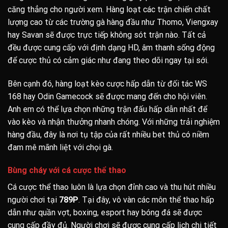
căng thẳng cho người xem. Hàng loạt các trận chiến chất
lượng cao từ các trường gà hàng đầu như Thomo, Viengxay
hay Savan sẽ được trực tiếp không sót trận nào. Tất cả
đều được cung cấp với định dạng HD, âm thanh sống động
để cược thủ có cảm giác như đang theo dõi ngay tại sới.
Bên cạnh đó, hàng loạt kèo cược hấp dẫn từ đối tác WS
168 hay Odin Gamecock sẽ được mang đến cho hội viên.
Anh em có thể lựa chọn những trận đấu hấp dẫn nhất để
vào kèo và nhận thưởng nhanh chóng. Với những trải nghiệm
hàng đầu, đây là nơi tụ tập của rất nhiều bet thủ có niềm
đam mê mãnh liệt với chọi gà.
Bùng cháy với cá cược thể thao
Cá cược thể thao luôn là lựa chọn đỉnh cao và thu hút nhiều
người chơi tại
789P
. Tại đây, vô vàn các môn thể thao hấp
dẫn như quần vợt, boxing, esport hay bóng đá sẽ được
cung cấp đầy đủ. Người chơi sẽ được cung cấp lịch chi tiết