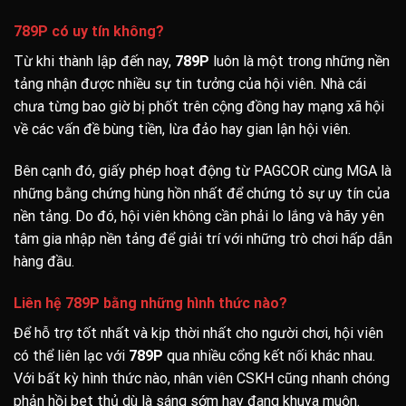
789P có uy tín không?
Từ khi thành lập đến nay,
789P
luôn là một trong những nền
tảng nhận được nhiều sự tin tưởng của hội viên. Nhà cái
chưa từng bao giờ bị phốt trên cộng đồng hay mạng xã hội
về các vấn đề bùng tiền, lừa đảo hay gian lận hội viên.
Bên cạnh đó, giấy phép hoạt động từ PAGCOR cùng MGA là
những bằng chứng hùng hồn nhất để chứng tỏ sự uy tín của
nền tảng. Do đó, hội viên không cần phải lo lắng và hãy yên
tâm gia nhập nền tảng để giải trí với những trò chơi hấp dẫn
hàng đầu.
Liên hệ 789P bằng những hình thức nào?
Để hỗ trợ tốt nhất và kịp thời nhất cho người chơi, hội viên
có thể liên lạc với
789P
qua nhiều cổng kết nối khác nhau.
Với bất kỳ hình thức nào, nhân viên CSKH cũng nhanh chóng
phản hồi bet thủ dù là sáng sớm hay đang khuya muộn.