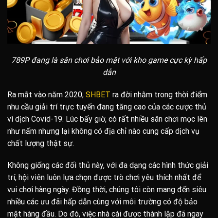
789P đang là sân chơi bảo mật với kho game cực kỳ hấp
dẫn
Ra mắt vào năm 2020,
SHBET
ra đời nhằm trong thời điểm
nhu cầu giải trí trực tuyến đang tăng cao của các cược thủ
vì dịch Covid-19. Lúc bấy giờ, có rất nhiều sân chơi mọc lên
như nấm nhưng lại không có địa chỉ nào cung cấp dịch vụ
chất lượng thật sự.
Không giống các đối thủ này, với đa dạng các hình thức giải
trí, hội viên luôn lựa chọn được trò chơi yêu thích nhất để
vui chơi hàng ngày. Đồng thời, chúng tôi còn mang đến siêu
nhiều các ưu đãi hấp dẫn cùng với môi trường có độ bảo
mật hàng đầu. Do đó, việc nhà cái được thành lập đã ngay