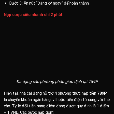
Bước 3: Ấn nút “Đăng ký ngay” để hoàn thành.
Nạp cược siêu nhanh chỉ 2 phút
Đ
a dạng các phương pháp giao dịch tại 789P
Hiện tại, nhà cái đang hỗ trợ 4 phương thức nạp tiền
789P
là chuyển khoản ngân hàng, ví hoặc tiền điện tử cùng với thẻ
cào. Tỷ lệ đổi tiền sang điểm đang được quy định là 1 điểm
= 1 VND. Các bước nạp gồm: