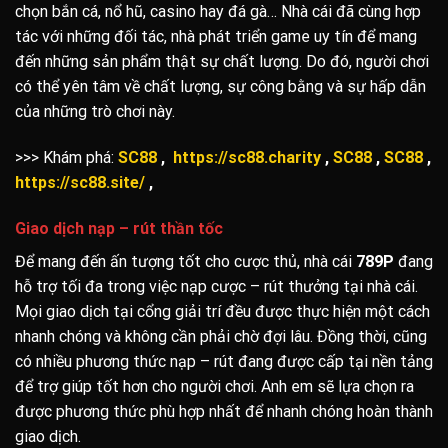
chọn bắn cá, nổ hũ, casino hay đá gà… Nhà cái đã cùng hợp
tác với những đối tác, nhà phát triển game uy tín để mang
đến những sản phẩm thật sự chất lượng. Do đó, người chơi
có thể yên tâm về chất lượng, sự công bằng và sự hấp dẫn
của những trò chơi này.
>>> Khám phá:
SC88
,
https://sc88.charity
,
SC88
,
SC88
,
https://sc88.site/
,
Giao dịch nạp – rút thần tốc
Để mang đến ấn tượng tốt cho cược thủ, nhà cái
789P
đang
hỗ trợ tối đa trong việc nạp cược – rút thưởng tại nhà cái.
Mọi giao dịch tại cổng giải trí đều được thực hiện một cách
nhanh chóng và không cần phải chờ đợi lâu. Đồng thời, cũng
có nhiều phương thức nạp – rút đang được cấp tại nền tảng
để trợ giúp tốt hơn cho người chơi. Anh em sẽ lựa chọn ra
được phương thức phù hợp nhất để nhanh chóng hoàn thành
giao dịch.