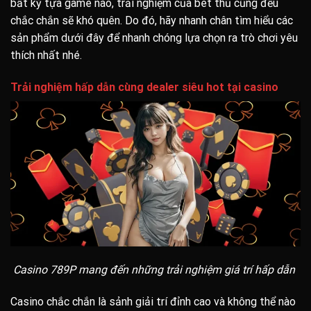
bất kỳ tựa game nào, trải nghiệm của bet thủ cũng đều
chắc chắn sẽ khó quên. Do đó, hãy nhanh chân tìm hiểu các
sản phẩm dưới đây để nhanh chóng lựa chọn ra trò chơi yêu
thích nhất nhé.
Trải nghiệm hấp dẫn cùng dealer siêu hot tại casino
Casino 789P mang đến những trải nghiệm giá trí hấp dẫn
Casino chắc chắn là sảnh giải trí đỉnh cao và không thể nào