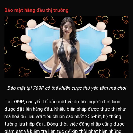
Bảo mật hàng đầu thị trường
Bảo mật tại 789P có thể khiến cược thủ yên tâm mà chơi
Tại
789P
, các yếu tố bảo mật về dữ liệu người chơi luôn
được đặt lên hàng đầu. Nhiều biện pháp được thực thi như
mã hoá dữ liệu với tiêu chuẩn cao nhất 256-bit, hệ thống
tường lửa hiệp đại… Đồng thời, việc đăng nhập cũng được
giám sát và kiểm tra liên tục để kịp thời phát hiện những