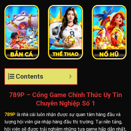
Contents
789P – Cổng Game Chính Thức Uy Tín
Chuyên Nghiệp Số 1
789P
là nhà cái
luôn nhận được sự quan tâm hàng đầu và
lượng hội viên gia nhập hàng đầu thị trường. Tại nền tảng,
hội viên sẽ được trải nghiệm những tựa game hấp dẫn nhất,