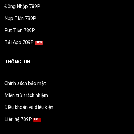
Đăng Nhập 789P
Nạp Tiền 789P
Rút Tiền 789P
Tải App 789P
THÔNG TIN
Chính sách bảo mật
Miễn trừ trách nhiệm
Điều khoản và điều kiện
Liên hệ 789P