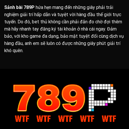
Sảnh bài 789P
hứa hẹn mang đến những giây phải trải
nghiệm giải trí hấp dẫn và tuyệt vời hàng đầu thế giới trực
tuyến. Do đó, bet thủ không cần phải đắn đo chờ đợi thêm
mà hãy nhanh tay đăng ký tài khoản ở nhà cái ngay. Đảm
bảo, với kho game đa dạng, bảo mật tuyệt đối cùng dịch vụ
hàng đầu, anh em sẽ luôn có được những giây phút giải trí
khó quên.